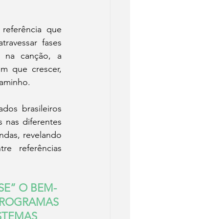
 referência que 
ravessar fases 
 na canção, a 
 que crescer, 
caminho.
os brasileiros 
nas diferentes 
ndas, revelando 
e referências 
SE” O BEM-
PROGRAMAS 
STEMAS 