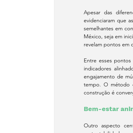
Apesar das difere
evidenciaram que as
semelhantes em cont
México, seja em inic
revelam pontos em c
Entre esses pontos
indicadores alinhad
engajamento de múlt
tempo. O método d
construção é conver
Bem-estar anim
Outro aspecto cent