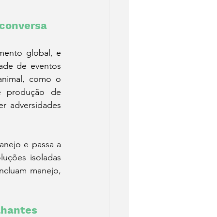
 conversa
nto global, e 
ade de eventos 
animal, como o 
e produção de 
r adversidades 
nejo e passa a 
uções isoladas 
ncluam manejo, 
lhantes