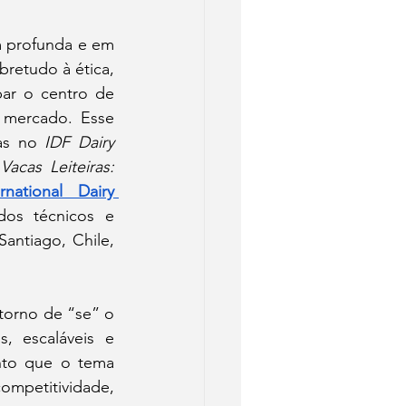
 profunda e em 
retudo à ética, 
ar o centro de 
 mercado. Esse 
as no 
IDF Dairy 
cas Leiteiras: 
ernational Dairy 
dos técnicos e 
antiago, Chile, 
torno de “se” o 
, escaláveis e 
nto que o tema 
ompetitividade, 