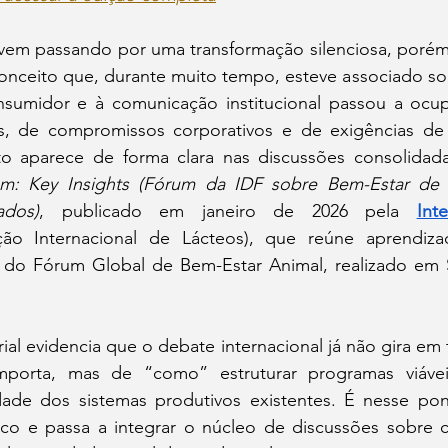
vem passando por uma transformação silenciosa, porém
onceito que, durante muito tempo, esteve associado sob
sumidor e à comunicação institucional passou a ocup
as, de compromissos corporativos e de exigências de
o aparece de forma clara nas discussões consolidad
m: Key Insights (Fórum da IDF sobre Bem-Estar de Va
ados)
, publicado em janeiro de 2026 pela 
Int
ção Internacional de Lácteos), que reúne aprendiza
ir do Fórum Global de Bem-Estar Animal, realizado em S
.
rial evidencia que o debate internacional já não gira em 
mporta, mas de “como” estruturar programas viáveis
dade dos sistemas produtivos existentes. É nesse po
rico e passa a integrar o núcleo de discussões sobre c