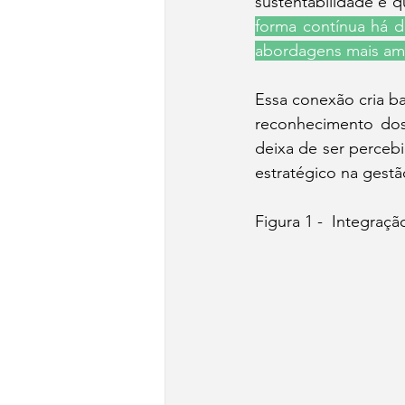
sustentabilidade e qu
forma contínua há d
abordagens mais am
Essa conexão cria b
reconhecimento dos 
deixa de ser perceb
estratégico na gestão 
Figura 1 -  Integraçã