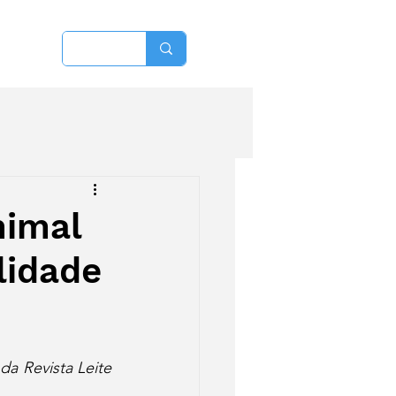
More
nimal
lidade
da Revista Leite 