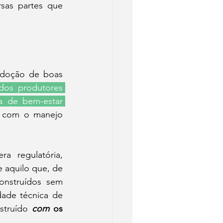
sas partes que 
adoção de boas 
os produtores 
 de bem-estar 
a com o manejo 
 regulatória, 
aquilo que, de 
onstruídos sem 
ade técnica de 
struído 
com
 os 