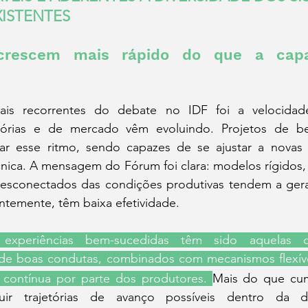
ISTENTES
 crescem mais rápido do que a capa
s recorrentes do debate no IDF foi a velocidad
atórias e de mercado vêm evoluindo. Projetos de be
r esse ritmo, sendo capazes de se ajustar a novas
cnica. A mensagem do Fórum foi clara: modelos rígidos,
esconectados das condições produtivas tendem a gerar 
temente, têm baixa efetividade.
 experiências bem-sucedidas têm sido aquelas c
 de boas condutas, combinados com mecanismos flexívei
 contínua por parte dos produtores. 
Mais do que cump
ruir trajetórias de avanço possíveis dentro da di