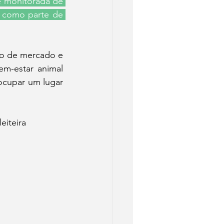
 monitorada de 
 como parte de 
ão de mercado e 
m-estar animal 
cupar um lugar 
eiteira