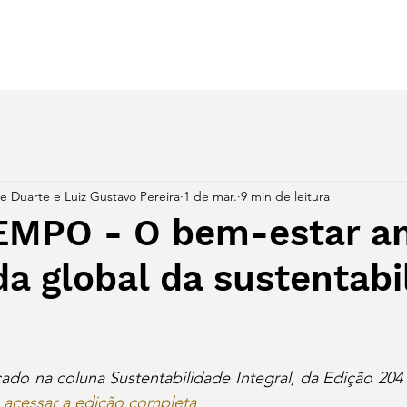
s
Despertar Regenerativo
Synergy
eBooks
Blog
se Duarte e Luiz Gustavo Pereira
1 de mar.
9 min de leitura
MPO - O bem-estar a
a global da sustentabi
cado na coluna Sustentabilidade Integral, da Edição 204 
a acessar a edição completa