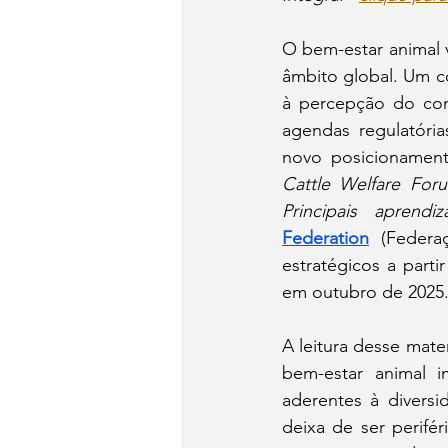
O bem-estar animal 
âmbito global. Um c
à percepção do con
agendas regulatóri
novo posicionament
Cattle Welfare Foru
Principais aprendiz
Federation
 (Federa
estratégicos a part
em outubro de 2025
A leitura desse mate
bem-estar animal i
aderentes à diversi
deixa de ser perifé