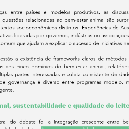
nças entre países e modelos produtivos, as discus
 questões relacionadas ao bem-estar animal são surp
extos socioeconômicos distintos. Experiências de Austr
iativas lideradas por governos, indústrias ou associações
omum que ajudam a explicar o sucesso de iniciativas ne
 estão a existência de frameworks claros de métodos
os aos cinco domínios do bem-estar animal, relatórios 
iplas partes interessadas e coleta consistente de dad
e governança é diverso entre programas modelo, ma
gente.
al, sustentabilidade e qualidade do leit
ral do debate foi a integração crescente entre bem