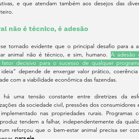
utivas, e que atendam também aos desejos das diver
teiro.
al não é técnico, é adesão
se tornado evidente que o principal desafio para a 
tar animal não é técnico, e sim, humano. 
A adesão d
fator decisivo para o sucesso de qualquer programa
ideia” depende de enxergar valor prático, coerênci
dade com a viabilidade econômica das fazendas.
á uma tensão constante entre diretrizes da esfera
ações da sociedade civil, pressões dos consumidores e 
 implementado nas propriedades rurais. Programas c
roduz tendem a falhar, independentemente da qualid
órum reforçou que o bem-estar animal precisa ser con
penas
para
 ele