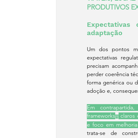
PRODUTIVOS EX
Expectativas
adaptação
Um dos pontos mai
expectativas regul
precisam acompanha
perder coerência té
forma genérica ou d
adoção e, consequen
Em contrapartida,
frameworks
 claros
[1]
e foco em melhoria
trata-se de const