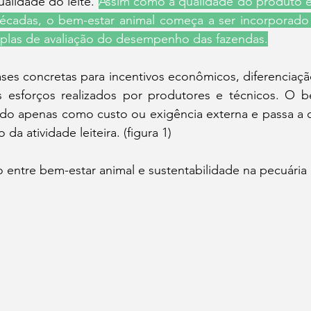
alidade do leite. 
Assim como a qualidade do produto é
écadas, o bem-estar animal começa a ser incorporado
plas de avaliação do desempenho das fazendas.
ases concretas para incentivos econômicos, diferenciaç
esforços realizados por produtores e técnicos. O be
ido apenas como custo ou exigência externa e passa a o
da atividade leiteira. (figura 1)
o entre bem-estar animal e sustentabilidade na pecuária l