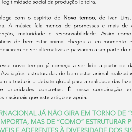
legitimidade social da produção leiteira.
aloga com o espírito de 
Novo tempo
, de Ivan Lins,
una. A música fala menos de promessas e mais de at
nção, maturidade e responsabilidade. Assim como
áticas de bem-estar animal chegou a um momento em
 deixaram de ser alternativas e passaram a ser parte do 
se novo tempo já começa a ser lido a partir de dad
valiações estruturadas de bem-estar animal realizadas 
am a traduzir o debate global para a realidade das faze
 e prioridades concretas. É nessa combinação entr
os nacionais que este artigo se apoia.
RNACIONAL JÁ NÃO GIRA EM TORNO DE “
 IMPORTA, MAS DE “COMO” ESTRUTURAR 
ÁVEIS E ADERENTES À DIVERSIDADE DOS SI