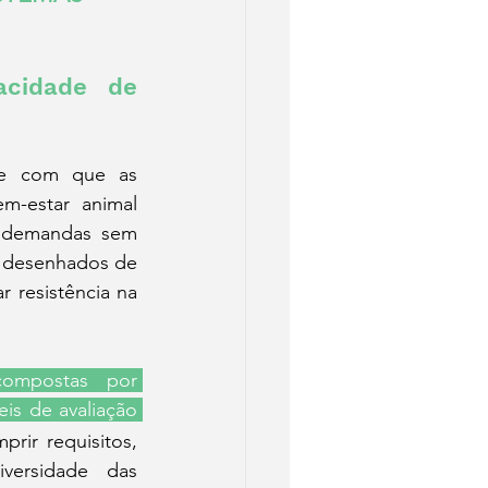
cidade de 
e com que as 
m-estar animal 
 demandas sem 
 desenhados de 
resistência na 
ompostas por 
s de avaliação 
rir requisitos, 
versidade das 