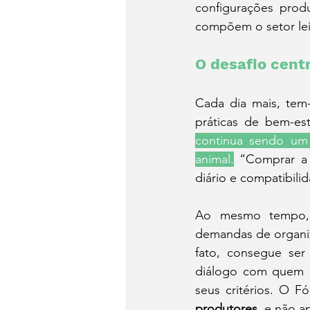
configurações prod
compõem o setor lei
O desafio centr
Cada dia mais, tem-
práticas de bem-es
continua sendo um 
animal.
 “Comprar a 
diário e compatibili
Ao mesmo tempo, h
demandas de organiz
fato, consegue ser
diálogo com quem p
seus critérios. O F
produtores
, e não a