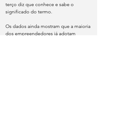
terço diz que conhece e sabe o 
significado do termo.
Os dados ainda mostram que a maioria 
dos empreendedores já adotam 
medidas para economia de energia 
(83%) e redução de uso de plástico 
(73%), além de iniciativas de 
reciclagem e reaproveitamento de 
materiais (60%) e economia de água 
(50%). Mais de 90% consideram 
importante (28%) ou muito importante 
(64%) que as empresas se 
responsabilizem pelos efeitos que 
causam no meio ambiente e na 
sociedade. Além disso, 62% dos 
entrevistados disseram que, nos 
próximos três anos, irão priorizar ações 
de redução de impacto ambiental.