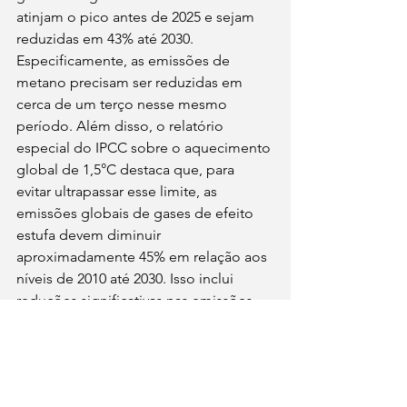
atinjam o pico antes de 2025 e sejam 
reduzidas em 43% até 2030. 
Especificamente, as emissões de 
metano precisam ser reduzidas em 
cerca de um terço nesse mesmo 
período. Além disso, o relatório 
especial do IPCC sobre o aquecimento 
global de 1,5°C destaca que, para 
evitar ultrapassar esse limite, as 
emissões globais de gases de efeito 
estufa devem diminuir 
aproximadamente 45% em relação aos 
níveis de 2010 até 2030. Isso inclui 
reduções significativas nas emissões 
de metano. 
Fontes: 
Resumo para 
Formuladores de Políticas - Relatório 
IPCC 1.5°C
e 
IPCC AR6 WGIII Press 
Release