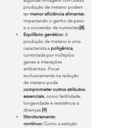
algumas linhagens com baixa 
produção de metano podem 
ter 
menor eficiência alimentar
, 
impactando o ganho de peso 
e a conversão de nutrientes
[8]
. 
Equilíbrio genético:
 A 
produção de metano é uma 
característica 
poligênica
, 
controlada por múltiplos 
genes e interações 
ambientais. Focar 
exclusivamente na redução 
de metano pode 
comprometer outros atributos 
essenciais
, como fertilidade, 
longevidade e resistência a 
doenças.
[9]
Monitoramento 
contínuo:
 Como a seleção 