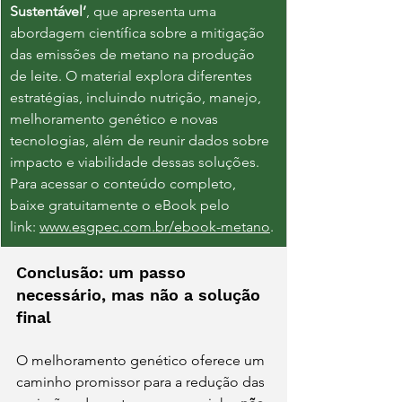
Sustentável’
, que apresenta uma 
abordagem científica sobre a mitigação 
das emissões de metano na produção 
de leite. O material explora diferentes 
estratégias, incluindo nutrição, manejo, 
melhoramento genético e novas 
tecnologias, além de reunir dados sobre 
impacto e viabilidade dessas soluções. 
Para acessar o conteúdo completo, 
baixe gratuitamente o eBook pelo 
link:
www.esgpec.com.br/ebook-metano
.
Conclusão: um passo 
necessário, mas não a solução 
final
O melhoramento genético oferece um 
caminho promissor para a redução das 