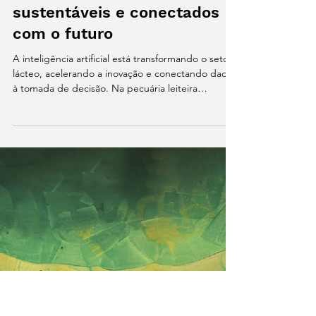
Equipe ESGpec
2 de jun. de 2025
3 min de leitura
IA no leite: do dado ao
design de produtos mais
sustentáveis e conectados
com o futuro
A inteligência artificial está transformando o setor
lácteo, acelerando a inovação e conectando dados
à tomada de decisão. Na pecuária leiteira
brasileira, ferramentas como PEC Calc, PEC Map e
PEC Scores mostram que essa revolução já
começou. Com dados organizados e cultura de
adoção, o que era análise técnica vira estratégia
de mercado e sustentabilidade.