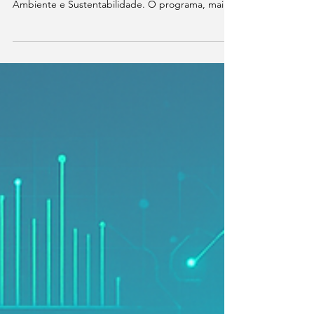
nacionalmente como Startup
Destaque no InovAtiva
Experience 2025
A ESGpec foi premiada como Startup Destaque
no InovAtiva Experience 2025, na categoria Meio
Ambiente e Sustentabilidade. O programa, maior
iniciativa de aceleração de startups da América
Latina, reuniu centenas de negócios em
Florianópolis. O reconhecimento coroa meses de
mentorias, conexões e validação de impacto,
consolidando a ESGpec como referência em
inovação para a pecuária sustentável.