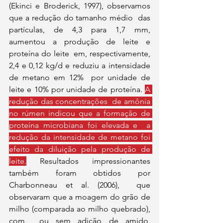
(Ekinci e Broderick, 1997), observamos 
que a redução do tamanho médio  das 
partículas, de 4,3 para 1,7 mm, 
aumentou a produção de leite e 
proteína do leite  em, respectivamente, 
2,4 e 0,12 kg/d e reduziu a intensidade 
de metano em 12%  por unidade de 
leite e 10% por unidade de proteína. 
A 
redução das concentrações  de amônia 
no rúmen indicou que a formação de 
proteína microbiana foi elevada e  a 
redução da intensidade de metano foi 
efeito da diluição pela produção de 
leite.
 Resultados impressionantes 
também foram obtidos por 
Charbonneau et al. (2006),  que 
observaram que a moagem do grão de 
milho (comparada ao milho quebrado), 
com  ou sem adição de amido, 