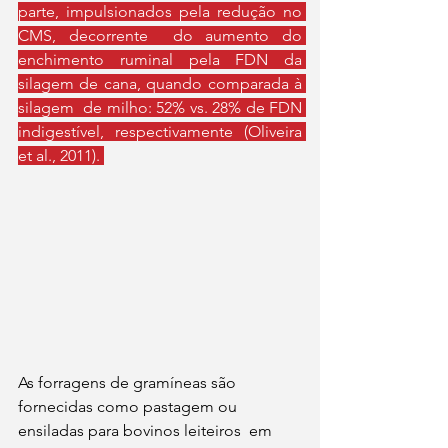
parte, impulsionados pela redução no 
CMS, decorrente  do aumento do 
enchimento ruminal pela FDN da 
silagem de cana, quando comparada à 
silagem  de milho: 52% vs. 28% de FDN 
indigestível, respectivamente (Oliveira 
et al., 2011). 
As forragens de gramíneas são 
fornecidas como pastagem ou 
ensiladas para bovinos leiteiros  em 