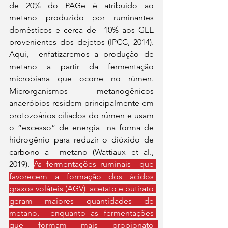
de 20% do PAGe é atribuído ao  
metano produzido por ruminantes 
domésticos e cerca de  10% aos GEE 
provenientes dos dejetos (IPCC, 2014). 
Aqui,  enfatizaremos a produção de 
metano a partir da fermentação  
microbiana que ocorre no rúmen. 
Microrganismos metanogênicos 
anaeróbios residem principalmente em  
protozoários ciliados do rúmen e usam 
o “excesso” de energia  na forma de 
hidrogênio para reduzir o dióxido de 
carbono a  metano (Wattiaux et al., 
2019). 
As fermentações ruminais  que 
favorecem a formação dos ácidos 
graxos voláteis (AGV)  acetato e butirato 
geram maiores quantidades de 
metano,  enquanto as fermentações 
que formam mais propionato  