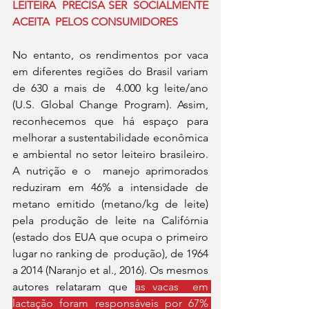
LEITEIRA  PRECISA SER  SOCIALMENTE 
ACEITA  PELOS CONSUMIDORES 
No entanto, os rendimentos por vaca 
em diferentes regiões do Brasil variam 
de 630 a mais de  4.000 kg leite/ano 
(U.S. Global Change Program). Assim, 
reconhecemos que há espaço para  
melhorar a sustentabilidade econômica 
e ambiental no setor leiteiro brasileiro. 
A nutrição e o  manejo aprimorados 
reduziram em 46% a intensidade de 
metano emitido (metano/kg de leite)  
pela produção de leite na Califórnia 
(estado dos EUA que ocupa o primeiro 
lugar no ranking de  produção), de 1964 
a 2014 (Naranjo et al., 2016). Os mesmos 
autores relataram que 
as vacas  em 
lactação foram responsáveis por 67% 