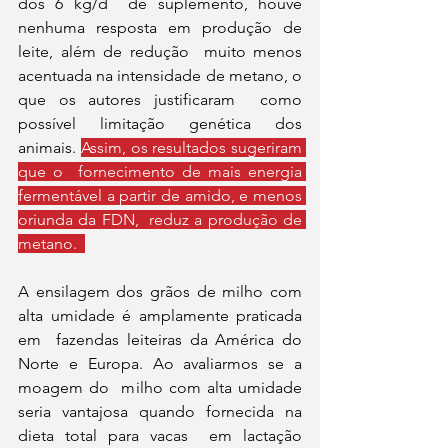
dos 6 kg/d  de suplemento, houve 
nenhuma resposta em produção de 
leite, além de redução  muito menos 
acentuada na intensidade de metano, o 
que os autores justificaram  como 
possível limitação genética dos 
animais. 
Assim, os resultados sugeriram 
que o  fornecimento de mais energia 
fermentável a partir de amido, e menos 
oriunda da FDN,  reduz a produção de 
metano.  
A ensilagem dos grãos de milho com 
alta umidade é amplamente praticada 
em  fazendas leiteiras da América do 
Norte e Europa. Ao avaliarmos se a 
moagem do  milho com alta umidade 
seria vantajosa quando fornecida na 
dieta total para vacas  em lactação 