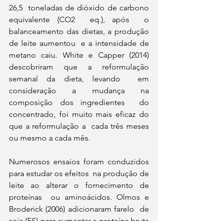
26,5  toneladas de dióxido de carbono 
equivalente (CO2  eq.), após  o 
balanceamento das dietas, a produção 
de leite aumentou  e a intensidade de 
metano caiu. White e Capper (2014)  
descobriram que a reformulação 
semanal da dieta, levando  em 
consideração a mudança na 
composição dos ingredientes  do 
concentrado, foi muito mais eficaz do 
que a reformulação a  cada três meses 
ou mesmo a cada mês. 
Numerosos ensaios foram conduzidos 
para estudar os efeitos  na produção de 
leite ao alterar o fornecimento de 
proteínas  ou aminoácidos. Olmos e 
Broderick (2006) adicionaram farelo  de 
soja (FS) para aumentar a proteína bruta 