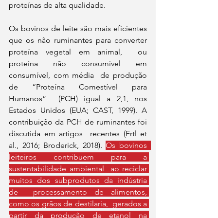
proteínas de alta qualidade.  
Os bovinos de leite são mais eficientes 
que os não ruminantes para converter 
proteína vegetal em animal,  ou 
proteína não consumível em 
consumível, com média  de produção 
de “Proteína Comestível para 
Humanos”  (PCH) igual a 2,1, nos 
Estados Unidos (EUA; CAST, 1999). A  
contribuição da PCH de ruminantes foi 
discutida em artigos  recentes (Ertl et 
al., 2016; Broderick, 2018). 
Os bovinos  
leiteiros contribuem para a 
sustentabilidade ambiental  ao reciclar 
muitos dos subprodutos da indústria 
de  processamento de alimentos, 
como os grãos de destilaria,  gerados a 
partir da produção de etanol na 