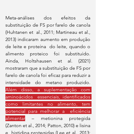
Meta-análises dos efeitos da 
substituição de FS por farelo de canola 
(Huhtanen et  al., 2011; Martineau et al., 
2013) indicaram aumento em produção 
de leite e proteína  do leite, quando o 
alimento proteico foi substituído. 
Ainda, Holtshausen et al. (2021)  
mostraram que a substituição de FS por 
farelo de canola foi eficaz para reduzir a  
intensidade do metano produzido. 
Além disso, a suplementação com 
aminoácidos  essenciais, identificados 
como limitantes no alimento, tem 
potencial para melhorar a  eficiência 
alimentar
 – metionina protegida 
(Zanton et al., 2014; Patton, 2010) e lisina 
e  histidina protegidas (Lee et al., 2013; 