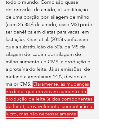
todo o mundo. Como são quase 
desprovidas de amido, a substituição 
de uma porção por  silagem de milho 
(com 25-35% de amido, base MS) pode 
ser benéfica em dietas para vacas  em 
lactação. Khan et al. (2015) verificaram 
que a substituição de 50% da MS da 
silagem de  capim por silagem de 
milho aumentou o CMS, a produção e 
a proteína do leite. Já as emissões  de 
metano aumentaram 14%, devido ao 
maior CMS. 
Claramente, as mudanças 
na dieta  que provocam aumento da 
produção de leite (e dos componentes 
do leite), provavelmente  aumentarão o 
lucro, mas não necessariamente 
melhorarão a sustentabilidade 
ambiental do  sistema de produção. 