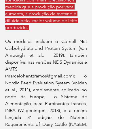
medida que a produção por vaca 
aumenta, a produção de metano é 
diluída pelo  maior volume de leite 
produzido. 
Os modelos incluem o Cornell Net 
Carbohydrate and Protein System (Van 
Amburgh et al.,  2019), também 
disponível nas versões NDS Dynamics e 
AMTS 
(marcelohentzramos@gmail.com); o  
Nordic Feed Evaluation System (Volden 
et al., 2011), amplamente aplicado no 
norte da Europa;  o Sistema de 
Alimentação para Ruminantes francês, 
INRA (Wageningen, 2018), e a recém 
lançada 8ª edição do Nutrient 
Requirements of Dairy Cattle (NASEM, 