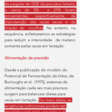
da pegada de GEE da pecuária leiteira, 
e cerca de 5%  e 27% foram 
provenientes, respectivamente, da 
manutenção das vacas secas e da 
criação de  novilhas
. No entanto, na 
sequência, enfatizaremos as estratégias 
para reduzir a intensidade  de metano 
somente pelas vacas em lactação. 
Alimentação de precisão 
Desde a publicação do modelo do 
Potencial de Fermentação da Uréia, de 
Burroughs et al.  (1975), sistemas de 
alimentação cada vez mais precisos 
surgem para balancear dietas para  
vacas em lactação. 
Por meio deles, as 
exigências nutricionais podem ser 
atendidas com mais  precisão e, à 