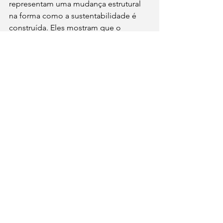
representam uma mudança estrutural 
na forma como a sustentabilidade é 
construída. Eles mostram que o 
desafio não é apenas técnico, mas 
organizacional e sistêmico. 
Para a pecuária leiteira, isso significa 
que o futuro não será definido apenas 
por quem adota boas práticas, mas por 
quem consegue medi-las, integrá-las e 
transformá-las em estratégia. Nesse 
contexto, dados deixam de ser 
suporte. E passam a ser o próprio 
motor da transformação. 