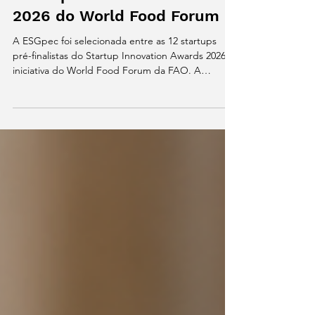
ESGpec está entre as 12
startups pré-finalistas do
Startup Innovation Awards
2026 do World Food Forum
A ESGpec foi selecionada entre as 12 startups
pré-finalistas do Startup Innovation Awards 2026,
iniciativa do World Food Forum da FAO. A
conquista posiciona a startup brasileira entre as
soluções mais promissoras para transformar os
sistemas agroalimentares por meio da ciência,
tecnologia e sustentabilidad