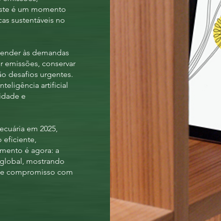
Este é um momento
icas sustentáveis no
atender às demandas
r emissões, conservar
ão desafios urgentes.
eligência artificial
idade e
ecuária em 2025,
eficiente,
omento é agora: a
 global, mostrando
e e compromisso com