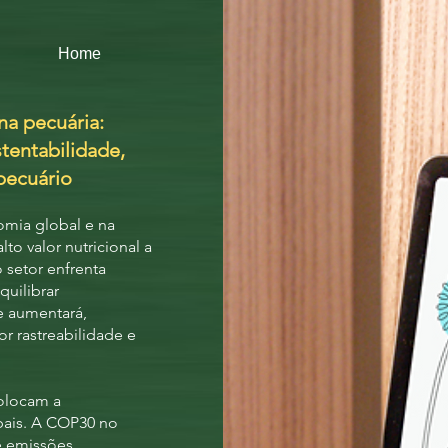
Home
na pecuária:
stentabilidade,
pecuário
omia global e na
to valor nutricional a
setor enfrenta
quilibrar
e aumentará,
r rastreabilidade e
colocam a
obais. A COP30 no
e emissões,