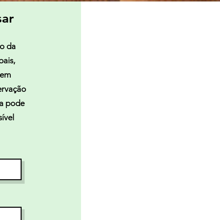
sar
ro da
bais,
dem
servação
ra pode
ível