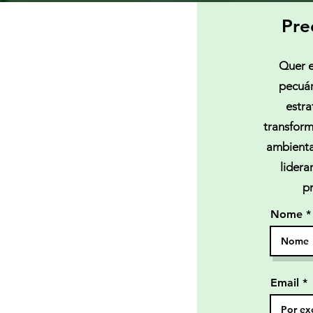
Pre
Quer e
pecuár
estra
transform
ambiental
lidera
p
Nome
Email