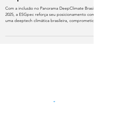
Equipe ESGpec
18 de dez. de 2025
4 min de leitura
ESGpec integra o Panorama
DeepClimate Brasil 2025,
mapeamento nacional de
deeptechs climáticas
Com a inclusão no Panorama DeepClimate Brasil
2025, a ESGpec reforça seu posicionamento como
uma deeptech climática brasileira, comprometida
com a geração de dados confiáveis,
rastreabilidade e soluções escaláveis para a
transição sustentável da pecuária.