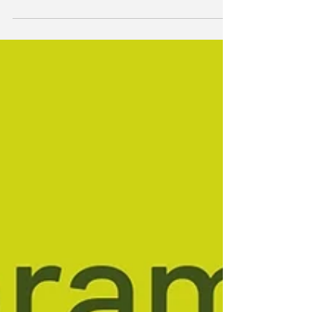
O que o Web Summit Rio 2026 revela sobre o
futuro da sustentabilidade, dos dados e da
produção de alimentos. A ESGpec compartilha
aprendizados do evento, tendências observadas e
sua participação como Impact Startup e Startup
Showcase.