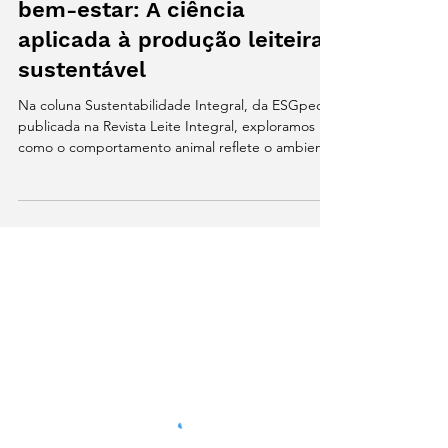
NADA É POR ACASO...
Comportamento animal e
bem-estar: A ciência
aplicada à produção leiteira
sustentável
Na coluna Sustentabilidade Integral, da ESGpec,
publicada na Revista Leite Integral, exploramos
como o comportamento animal reflete o ambiente
e o manejo na pecuária leiteira. Baseado na edição
especial da JDS Communications, o artigo traduz
descobertas científicas em práticas aplicáveis que
elevam o bem-estar, a eficiência produtiva e a
sustentabilidade das fazendas leiteiras.