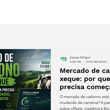
s
Despertar Regenerativo
Synergy
eBooks
Blog
Equipe ESGpec
6 de mai.
5 min de leitura
Mercado de c
xeque: por que
precisa começ
não pelos créd
O mercado de carbono está
mudando de narrativa? A par
sobre offsets, insetting e Es