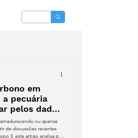
More
arbono em
 a pecuária
ar pelos dados,
itos
 amadurecendo ou apenas
tir de discussões recentes
copo 3, este artigo analisa por