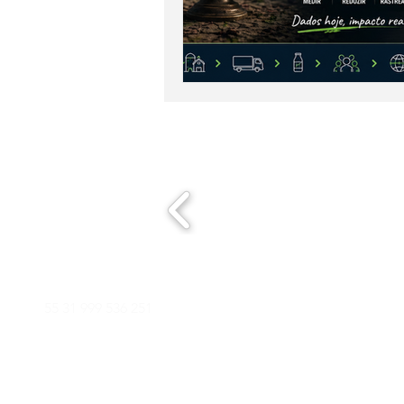
ESGpec em movimento
Fone/WhatsApp
Email
55 31 999 536 251
contat