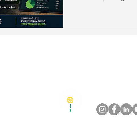
que a pecuária leiteira prec
confiáveis, rastreabilidade 
antes de falar em créditos d
o@esgpec.com.br