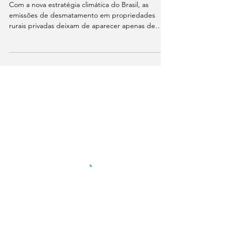
O agro e a nova
contabilidade climática do
Brasil: desmatamento na
balança
Com a nova estratégia climática do Brasil, as
emissões de desmatamento em propriedades
rurais privadas deixam de aparecer apenas de
forma agregada no setor “Mudança de Uso da
Terra e Florestas” e passam a ser contabilizadas
diretamente no setor agropecuário. A mudança
redefine a lógica contábil das emissões, criando
vínculo direto entre uso do solo e
responsabilidade setorial, e estabelece metas mais
rigorosas para o agro. Este artigo explica o que
muda com os novos planos de