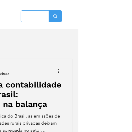
More
eitura
a contabilidade
asil:
 na balança
ica do Brasil, as emissões de
es rurais privadas deixam
a agregada no setor