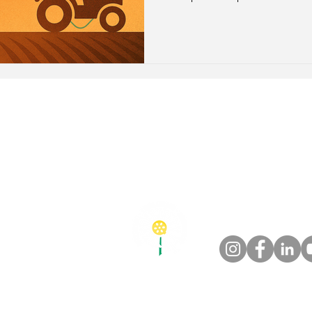
“Mudança de Uso da Terra e 
contabilizadas diretamente 
mudança redefine a lógica c
vínculo direto entre uso do 
setorial, e estabelece metas 
Este artigo explica o que m
o@esgpec.com.br