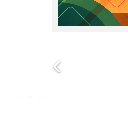
ESGpec em movimento
Fone/WhatsApp
Email
55 31 999 536 251
contat