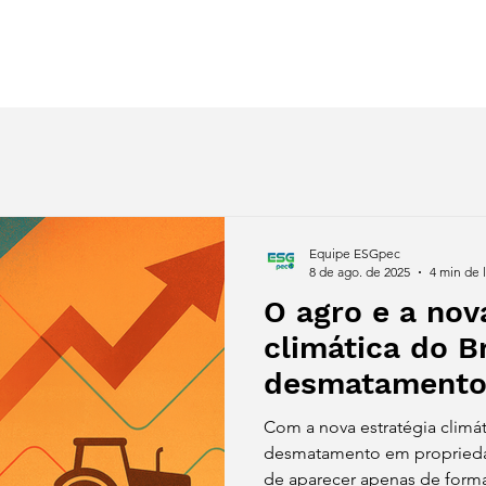
s
Despertar Regenerativo
Synergy
eBooks
Blog
Equipe ESGpec
8 de ago. de 2025
4 min de l
O agro e a nov
climática do Br
desmatamento
Com a nova estratégia climát
desmatamento em propriedad
de aparecer apenas de form