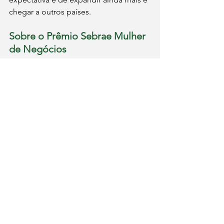
chegar a outros países.
Sobre o Prêmio Sebrae Mulher 
de Negócios
O Prêmio Sebrae Mulher de Negócios 
(PSMN) é uma iniciativa do Sebrae, 
criada em 2004, que visa valorizar e 
incentivar o empreendedorismo 
feminino no Brasil. O prêmio é voltado 
para mulheres que transformam suas 
realidades por meio de seus negócios, 
reconhecendo não apenas o sucesso 
empresarial, mas também o impacto 
social e econômico que geram em 
suas comunidades.
A grande final do Prêmio será realizada 