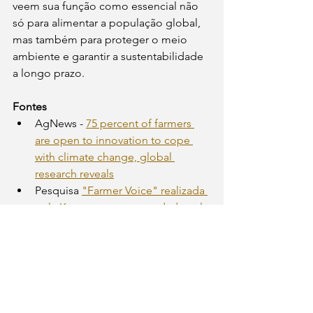
veem sua função como essencial não 
só para alimentar a população global, 
mas também para proteger o meio 
ambiente e garantir a sustentabilidade 
a longo prazo.
Fontes 
AgNews - 
75 percent of farmers 
are open to innovation to cope 
with climate change, global 
research reveals
Pesquisa 
"Farmer Voice" realizada 
pela Kynetec e encomendada pela 
Bayer
AgriculturaRegenerativa
SustentabilidadeNoCampo
MudancasClimaticas
InovacaoAgricola
TecnologiaAgricola
DesafiosClimaticos
AgronegocioSustentavel