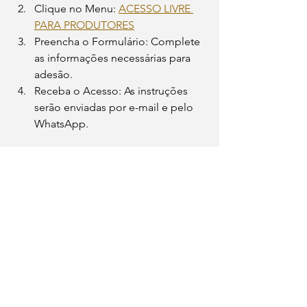
Clique no Menu: 
ACESSO LIVRE 
PARA PRODUTORES
Preencha o Formulário: Complete 
as informações necessárias para 
adesão.
Receba o Acesso: As instruções 
serão enviadas por e-mail e pelo 
WhatsApp.
Garanta já o seu acesso gratuito ao 
ESG Farm Score e faça parte dessa 
transformação sustentável na pecuária 
leiteira!
Sustentabilidade
BemEstarAnimal
PegadaDeCarbono
PecuáriaLeiteira
EficiênciaProdutiva
ImpactoAmbiental
AgriculturaRegenerativa
SustentabilidadeNaPecuária
ReduçãoDeMetano