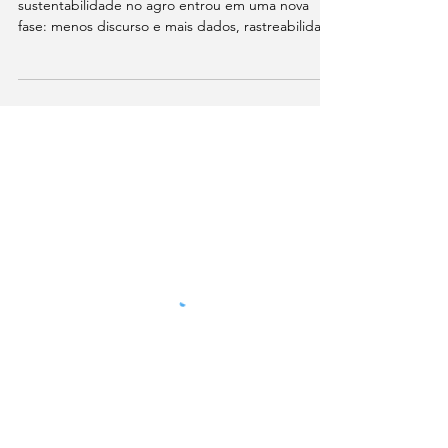
sustentabilidade no leite
O relatório FoodTech 500 2025 mostra que a
sustentabilidade no agro entrou em uma nova
fase: menos discurso e mais dados, rastreabilidade
e inteligência climática. Neste artigo, analisamos
os principais sinais do ecossistema global de
FoodTech e o que eles revelam sobre o futuro da
pecuária leiteira.