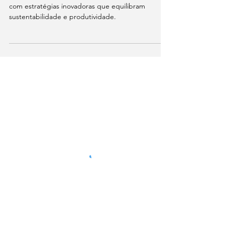
DO METANO NA PECUÁRIA
A pecuária busca reduzir metano, potente GEE,
com estratégias inovadoras que equilibram
sustentabilidade e produtividade.