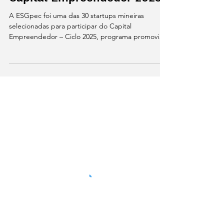
ESGpec inicia jornada no
Capital Empreendedor 2025
A ESGpec foi uma das 30 startups mineiras
selecionadas para participar do Capital
Empreendedor – Ciclo 2025, programa promovido
pelo Sebrae que capacita negócios inovadores
com potencial de tração, investimento e impacto.