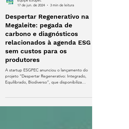
Equipe ESGpec
17 de jun. de 2024
3 min de leitura
Despertar Regenerativo na
Megaleite: pegada de
carbono e diagnósticos
relacionados à agenda ESG
sem custos para os
produtores
A startup ESGPEC anunciou o lançamento do
projeto “Despertar Regenerativo: Integrado,
Equilibrado, Biodiverso”, que disponibiliza
gratuitamente aos produtores a inédita
calculadora de pegada de carbono e o App para
atribuir escores de sustentabilidade na atividade
leiteira. As ferramentas inovadoras foram lançadas
pelas cofundadoras da ESGPEC, Bruna Silper e