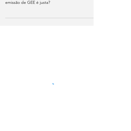
existir?
Será que comparação direta de 1 litro de bebida
vegetal com 1 litro de leite, no que se refere à
emissão de GEE é justa?