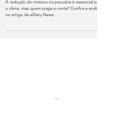
17 de set. de 2024
2 min de leitura
Quem paga pela redução do
metano na pecuária?
A redução do metano na pecuária é essencial para
o clima, mas quem paga a conta? Confira a análise
no artigo da eDairy News.