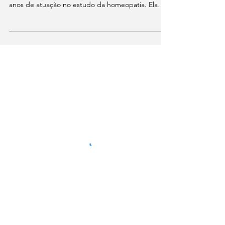
leiteira?
Para este conteúdo especial, convidamos a profª
Eliete Fagundes, pesquisadora com mais de 35
anos de atuação no estudo da homeopatia. Ela
compartilha reflexões importantes sobre os
desafios e as possibilidades dessa tecnologia em
sistemas leiteiros modernos, onde produtividade,
bem-estar animal e sustentabilidade caminham
juntas. O objetivo deste artigo é abrir espaço para
o debate qualificado, com isenção, transparência
e foco no entendimento técnico do tema.