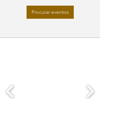
Procurar eventos
ESGpec em movimento
Fone/WhatsApp
55 31 999 536 251
Email