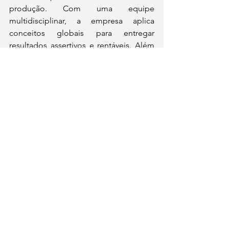
produção. Com uma equipe 
multidisciplinar, a empresa aplica 
conceitos globais para entregar 
resultados assertivos e rentáveis. Além 
das ferramentas sem custos 
disponibilizadas aos produtores por 
meio do projeto “Despertar 
Regenerativo”, a 
startup
 oferece 
alternativas que atendem às demandas 
corporativas que envolvem grandes 
volumes de dados.
Informações de Contato
Para mais informações, os produtores 
interessados podem entrar em contato 
pelo e-mail 
contato@esgpec.com.br
 ou 
pelo telefone 31 99953-6251.
Bem-estar animal
Despertar Regenerativo